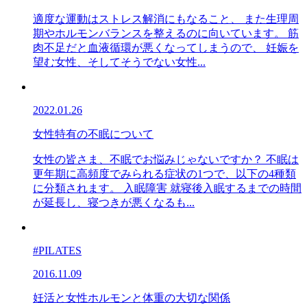
適度な運動はストレス解消にもなること、 また生理周
期やホルモンバランスを整えるのに向いています。 筋
肉不足だと血液循環が悪くなってしまうので、 妊娠を
望む女性、そしてそうでない女性...
2022.01.26
女性特有の不眠について
女性の皆さま、不眠でお悩みじゃないですか？ 不眠は
更年期に高頻度でみられる症状の1つで、以下の4種類
に分類されます。 入眠障害 就寝後入眠するまでの時間
が延長し、寝つきが悪くなるも...
#PILATES
2016.11.09
妊活と女性ホルモンと体重の大切な関係