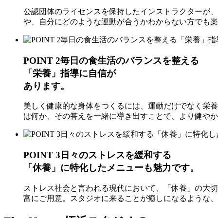
公認団体のライセンスを保持したインストラクターが、
や、自分にどのような運動が合うかわからない方でも楽
POINT 2
毎日の食生活のバランスを整える
「栄養」指導に自信
が
あります。
美しく健康的な身体をつくるには、運動だけでなく栄養の
は何か、その答えを一緒に導き出すことで、より健やか
POINT 3
日々のストレスを緩和する
「休養」に特化した
メニュー
も魅力です。
ストレス社会と言われる現代において、「休養」の大切さ
富にご用意。スタジオに来ることが癒しになるような、