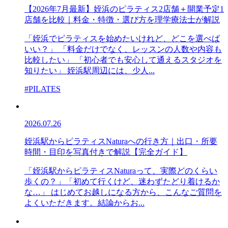
【2026年7月最新】姪浜のピラティス2店舗＋開業予定1
店舗を比較｜料金・特徴・選び方を理学療法士が解説
「姪浜でピラティスを始めたいけれど、どこを選べば
いい？」 「料金だけでなく、レッスンの人数や内容も
比較したい」 「初心者でも安心して通えるスタジオを
知りたい」 姪浜駅周辺には、少人...
#PILATES
2026.07.26
姪浜駅からピラティスNaturaへの行き方｜出口・所要
時間・目印を写真付きで解説【完全ガイド】
「姪浜駅からピラティスNaturaって、実際どのくらい
歩くの？」「初めて行くけど、迷わずたどり着けるか
な…」 はじめてお越しになる方から、こんなご質問を
よくいただきます。結論からお...