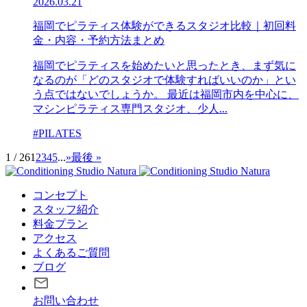
2026.03.21
福岡でピラティス体験ができるスタジオ比較｜初回料
金・内容・予約方法まとめ
福岡でピラティスを始めたいと思ったとき、まず気に
なるのが「どのスタジオで体験すればいいのか」とい
う点ではないでしょうか。 最近は福岡市内を中心に、
マシンピラティス専門スタジオ、少人...
#PILATES
1 / 26
1
2
3
4
5
...
»
最後 »
コンセプト
スタッフ紹介
料金プラン
アクセス
よくあるご質問
ブログ
お問い合わせ