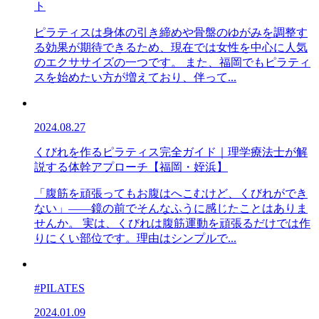
ト
ピラティスは身体の引き締めや骨盤のゆがみを調整す
る効果が期待できるため、現在では女性を中心に人気
のエクササイズの一つです。 また、福岡でもピラティ
スを始めたい方が増えており、伴って...
2024.08.27
くびれを作るピラティス完全ガイド｜理学療法士が解
説する体幹アプローチ【福岡・姪浜】
「腹筋を頑張ってもお腹はへこむけど、くびれができ
ない」——鏡の前でそんなふうに感じたことはありま
せんか。 実は、くびれは腹筋運動を頑張るだけでは作
りにくい部位です。理由はシンプルで...
#PILATES
2024.01.09