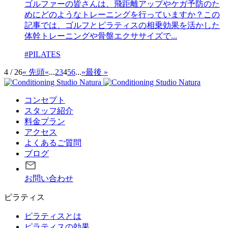
ゴルファーの皆さんは、飛距離アップやケガ予防のた
めにどのようなトレーニングを行っていますか？この
記事では、ゴルフとピラティスの相乗効果を活かした
体幹トレーニングや骨盤エクササイズで...
#PILATES
4 / 26
« 先頭
«
...
2
3
4
5
6
...
»
最後 »
コンセプト
スタッフ紹介
料金プラン
アクセス
よくあるご質問
ブログ
お問い合わせ
ピラティス
ピラティスとは
ピラティスの効果