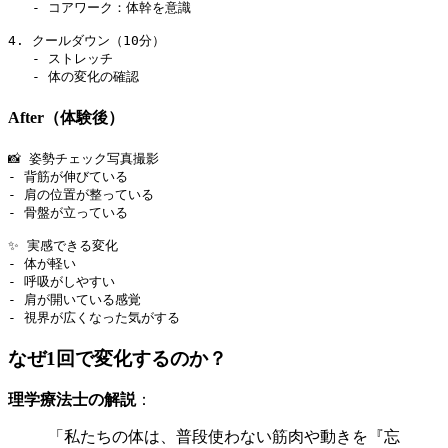
   - コアワーク：体幹を意識

4. クールダウン（10分）

   - ストレッチ

After（体験後）
📸 姿勢チェック写真撮影

- 背筋が伸びている

- 肩の位置が整っている

- 骨盤が立っている

✨ 実感できる変化

- 体が軽い

- 呼吸がしやすい

- 肩が開いている感覚

なぜ1回で変化するのか？
理学療法士の解説
：
「私たちの体は、普段使わない筋肉や動きを『忘