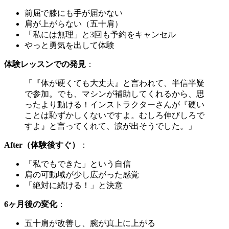
前屈で膝にも手が届かない
肩が上がらない（五十肩）
「私には無理」と3回も予約をキャンセル
やっと勇気を出して体験
体験レッスンでの発見
：
「『体が硬くても大丈夫』と言われて、半信半疑
で参加。でも、マシンが補助してくれるから、思
ったより動ける！インストラクターさんが『硬い
ことは恥ずかしくないですよ。むしろ伸びしろで
すよ』と言ってくれて、涙が出そうでした。」
After（体験後すぐ）
：
「私でもできた」という自信
肩の可動域が少し広がった感覚
「絶対に続ける！」と決意
6ヶ月後の変化
：
五十肩が改善し、腕が真上に上がる