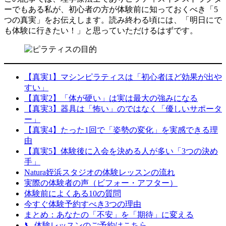
ーでもある私が、初心者の方が体験前に知っておくべき「5
つの真実」をお伝えします。読み終わる頃には、「明日にで
も体験に行きたい！」と思っていただけるはずです。
【真実1】マシンピラティスは「初心者ほど効果が出や
すい」
【真実2】「体が硬い」は実は最大の強みになる
【真実3】器具は「怖い」のではなく「優しいサポータ
ー」
【真実4】たった1回で「姿勢の変化」を実感できる理
由
【真実5】体験後に入会を決める人が多い「3つの決め
手」
Natura姪浜スタジオの体験レッスンの流れ
実際の体験者の声（ビフォー・アフター）
体験前によくある10の質問
今すぐ体験予約すべき3つの理由
まとめ：あなたの「不安」を「期待」に変える
📞 体験レッスンのご予約はこちら