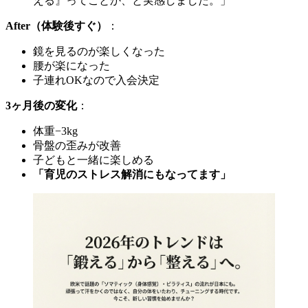
える』ってことか、と実感しました。」
After（体験後すぐ）
：
鏡を見るのが楽しくなった
腰が楽になった
子連れOKなので入会決定
3ヶ月後の変化
：
体重−3kg
骨盤の歪みが改善
子どもと一緒に楽しめる
「育児のストレス解消にもなってます」