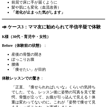
前屈で床に手が届くように
髪や肌にも変化（血流改善）
「老化が止まった気がします」
📣 ケース3：ママ友に勧められて半信半疑で体験
K様（30代・育児中・女性）
Before（体験前の状態）
：
産後の骨盤の開き
ぽっこりお腹
腰痛
「痩せたい」が目的
体験レッスンでの驚き
：
「正直、『痩せられればいいな』くらいの気持ち
でした。でも、レッスン後に姿勢の写真を見て驚
愕。骨盤が立って、お腹が引っ込んで見える！体
重は変わってないのに。これが『姿勢で痩せて見