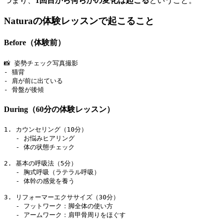
つまり、
1回目から何らかの変化は起こる
ということ。
Naturaの体験レッスンで起こること
Before（体験前）
📸 姿勢チェック写真撮影

- 猫背

- 肩が前に出ている

During（60分の体験レッスン）
1. カウンセリング（10分）

   - お悩みヒアリング

   - 体の状態チェック

2. 基本の呼吸法（5分）

   - 胸式呼吸（ラテラル呼吸）

   - 体幹の感覚を養う

3. リフォーマーエクササイズ（30分）

   - フットワーク：脚全体の使い方

   - アームワーク：肩甲骨周りをほぐす
