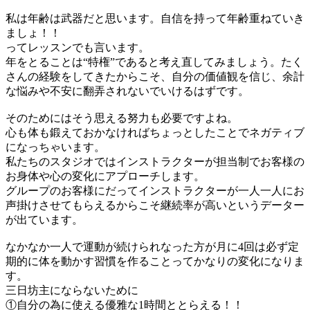
私は年齢は武器だと思います。自信を持って年齢重ねていき
ましょ！！
ってレッスンでも言います。
年をとることは“特権”であると考え直してみましょう。たく
さんの経験をしてきたからこそ、自分の価値観を信じ、余計
な悩みや不安に翻弄されないでいけるはずです。
そのためにはそう思える努力も必要ですよね。
心も体も鍛えておかなければちょっとしたことでネガティブ
になっちゃいます。
私たちのスタジオではインストラクターが担当制でお客様の
お身体や心の変化にアプローチします。
グループのお客様にだってインストラクターが一人一人にお
声掛けさせてもらえるからこそ継続率が高いというデーター
が出ています。
なかなか一人で運動が続けられなった方が月に4回は必ず定
期的に体を動かす習慣を作ることってかなりの変化になりま
す。
三日坊主にならないために
①自分の為に使える優雅な1時間ととらえる！！