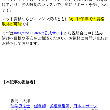
けており、少人数制のレッスンで丁寧にサポートを受けられ
ます。
マット資格ならびにマシン資格ともに
3か月~半年での資格
取得が可能
です
まずは
Integrated Pilatesの公式サイト
から説明会に申し込み、
講師へ目標や不安をご相談ください。お気軽にお問い合わせ
お待ちしております。
【本記事の監修者】
坂元 大海
理学療法士
、
鍼灸師
、
柔道整復師
、
日本スポーツ