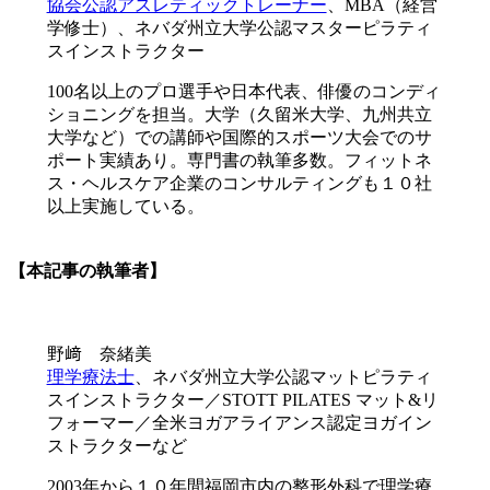
協会公認アスレティックトレーナー
、MBA（経営
学修士）、ネバダ州立大学公認マスターピラティ
スインストラクター
100名以上のプロ選手や日本代表、俳優のコンディ
ショニングを担当。大学（久留米大学、九州共立
大学など）での講師や国際的スポーツ大会でのサ
ポート実績あり。専門書の執筆多数。フィットネ
ス・ヘルスケア企業のコンサルティングも１０社
以上実施している。
【本記事の執筆者】
野﨑 奈緒美
理学療法士
、ネバダ州立大学公認マットピラティ
スインストラクター／STOTT PILATES マット&リ
フォーマー／全米ヨガアライアンス認定ヨガイン
ストラクターなど
2003年から１０年間福岡市内の整形外科で理学療