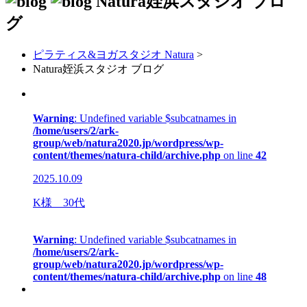
Natura姪浜スタジオ
ブロ
グ
ピラティス&ヨガスタジオ Natura
>
Natura姪浜スタジオ ブログ
Warning
: Undefined variable $subcatnames in
/home/users/2/ark-
group/web/natura2020.jp/wordpress/wp-
content/themes/natura-child/archive.php
on line
42
2025.10.09
K様 30代
Warning
: Undefined variable $subcatnames in
/home/users/2/ark-
group/web/natura2020.jp/wordpress/wp-
content/themes/natura-child/archive.php
on line
48