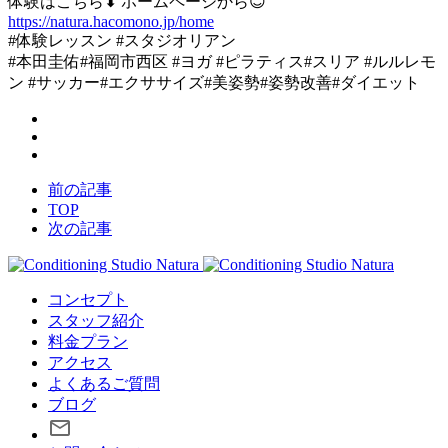
体験はこちら⬇︎ ホームページから😊
https://natura.hacomono.jp/home
#体験レッスン #スタジオリアン
#本田圭佑#福岡市西区 #ヨガ #ピラティス#スリア #ルルレモ
ン #サッカー#エクササイズ#美姿勢#姿勢改善#ダイエット
前の記事
TOP
次の記事
コンセプト
スタッフ紹介
料金プラン
アクセス
よくあるご質問
ブログ