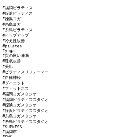
#福岡ピラティス

#姪浜ピラティス

#姪浜ヨガ

#糸島ヨガ

#糸島ピラティス

#ヒップアップ

#冷え性改善

#pilates

#yoga

#質の良い睡眠

#睡眠改善

#美肌

#ピラティスリフォーマー

#自律神経

#ダイエット

#フィットネス

#福岡ヨガスタジオ

#福岡ピラティススタジオ

#姪浜ヨガスタジオ

#姪浜ピラティススタジオ

#糸島ヨガスタジオ

#糸島ピラティススタジオ

#SUPNESS

#福岡市

#EMS
