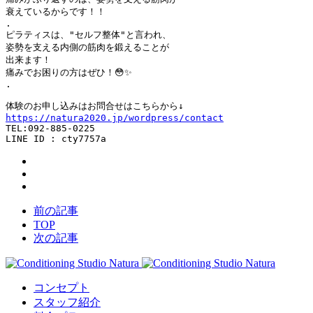
衰えているからです！！

.

ピラティスは、"セルフ整体"と言われ、

姿勢を支える内側の筋肉を鍛えることが

出来ます！

痛みでお困りの方はぜひ！😳✨

.

https://natura2020.jp/wordpress/contact
TEL:
092-885-0225
LINE ID : cty7757a
前の記事
TOP
次の記事
コンセプト
スタッフ紹介