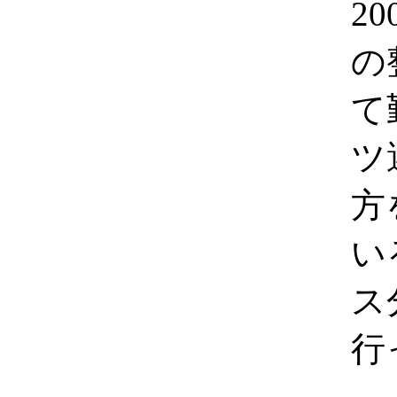
2
の
て
ツ
方
い
ス
行