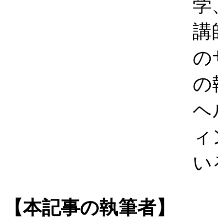
学
講
の
の
ヘ
ィ
い
【本記事の執筆者】