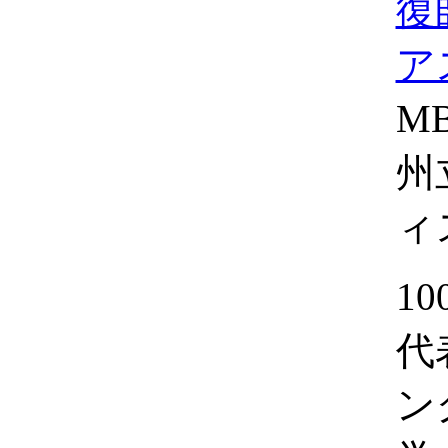
復
ア
M
州
ィ
1
代
ン