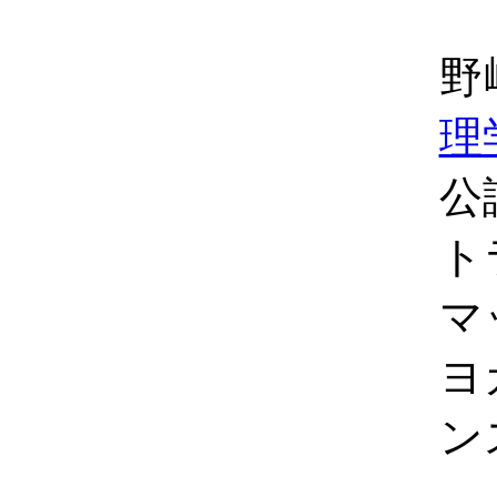
野
理
公
ト
マ
ヨ
ン