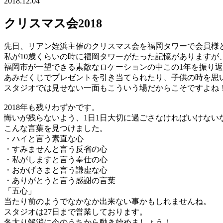
2018.12.04
クリスマス会2018
先日、リアン姪浜主催のクリスマス会を福岡タワーで会員様
私が10歳くらいの時に福岡タワーがたった記憶がありますが
福岡市が一望できる素敵なロケーションの中この1年を振り
あみだくじでプレゼントを引き当てられたり、子供の時を思
スタジオでは見せない一面もこういう場だからこそですよね
2018年も残りわずかです。
悔いが残らないよう、1日1日大切に過ごさなければいけない
こんな言葉を見つけました。
・ハイと言う素直な心
・すみませんと言う反省の心
・私がしますと言う奉仕の心
・おかげさまと言う謙虚な心
・ありがとうと言う感謝の言葉
「五心」
当たり前のようでなかなか出来ない事かもしれませんね。
スタジオは27日まで営業しております。
冬太り解消に今のうちから動き始めましょう！