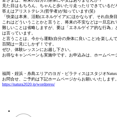
皆さまは、将来の自分の身体に不安はありませんか？
見た目はもちろん、ちゃんと歩いたり走ったりできているだ
答えはアリストテレス(哲学者)が知っています(笑)
「快楽は本来、活動(エネルゲイア)にほかならず、それ自身目
これはどういうことかと言うと、将来の不安などは一旦忘れ
難しいことは省略しますが、要は「エネルゲイア的な行為」
は言っています。
と言うことは、今から運動(自分の身体に良いこと)を楽しん
百聞は一見にしかず！です。
ぜひ、体験レッスンにお越し下さい。
お得なキャンペーンも実施中です。お申込みは、ホームペー
福岡・姪浜・糸島エリアのヨガ・ピラティスはスタジオNatur
お問合せ、ご予約は下記ホームページからお願いいたします
https://natura2020.jp/wordpress/