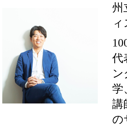
州
ィ
1
代
ン
学
講
の